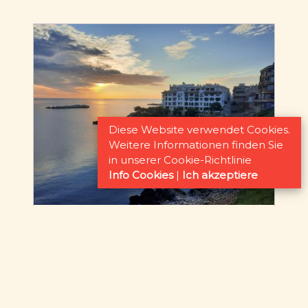
Diese Website verwendet Cookies.
Weitere Informationen finden Sie
in unserer Cookie-Richtlinie
Info Cookies
|
Ich akzeptiere
Verwaltung
Alles rund um die Immobilienverwaltung
für Ihre Miet- oder Verkaufsimmobilie; wir
überwachen Ihre Immobilie, organisieren
Reparaturen und