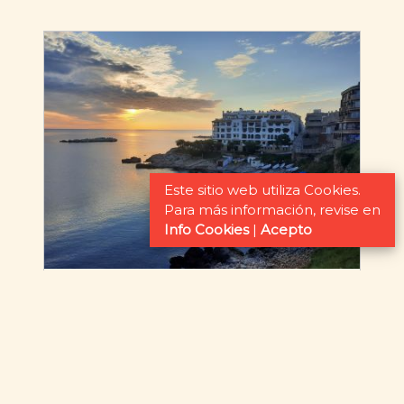
Este sitio web utiliza Cookies.
Para más información, revise en
Info Cookies
|
Acepto
Administración
Todo sobre servicios de administración de
su finca en alquiler o en venta, realizamos
un seguimiento de su vivienda,
organizamos reparaciones o