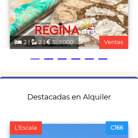
2 |
2 |
359.000
Ventas
Destacadas en Alquiler
L'Escala
C166