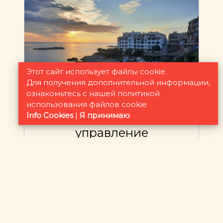
Этот сайт использует файлы cookie.
Для получения дополнительной информации,
ознакомьтесь с нашей политикой
использования файлов cookie
Info Cookies
|
Я принимаю
управление
Все услуги по управлению
недвижимостью для сдачи в аренду
или продажи: мы осуществляем
мониторинг вашей собственности,
организуем ремонт и техническое
обслуживание.