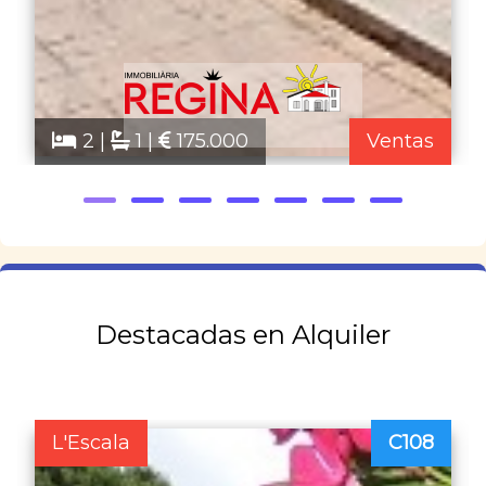
2 |
1 |
175.000
Ventas
Destacadas en Alquiler
L'Escala
C108