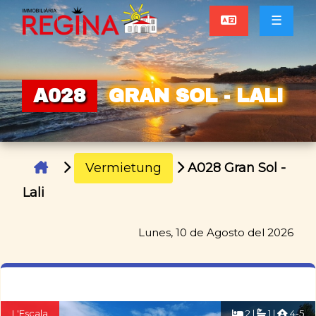
☰
A028
GRAN SOL - LALI
Vermietung
A028 Gran Sol -
Lali
Lunes, 10 de Agosto del 2026
L'Escala
2 |
1 |
4-5