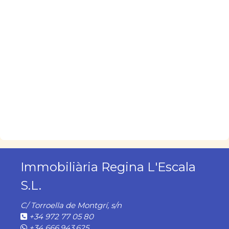
Immobiliària Regina L'Escala
S.L.
C/ Torroella de Montgrí, s/n
+34 972 77 05 80
+34 666.943.625