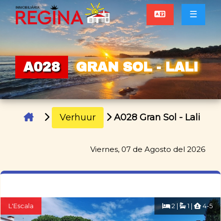
☰
A028
GRAN SOL - LALI
Verhuur
A028 Gran Sol - Lali
Viernes, 07 de Agosto del 2026
L'Escala
2 |
1 |
4-5