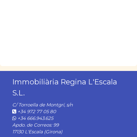
Immobiliària Regina L'Escala
S.L.
C/ Torroella de Montgrí, s/n
+34 972 77 05 80
+34 666.943.625
Apdo. de Correos: 99
17130 L'Escala (Girona)