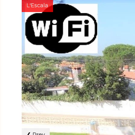
L'Escala
❮
Prev