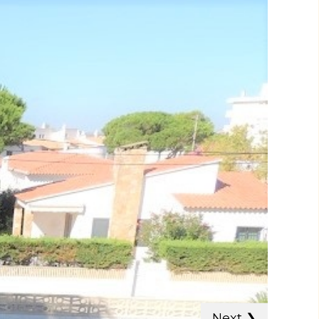
Next
❯