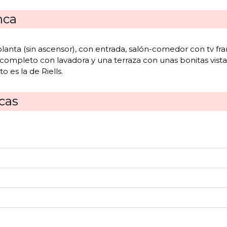
nca
nta (sin ascensor), con entrada, salón-comedor con tv franc
completo con lavadora y una terraza con unas bonitas vistas
 es la de Riells.
icas