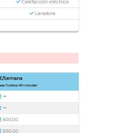
Calefacción eléctrica
Lavadora
€/Semana
asa Turística NO incluida!
600,00
890,00