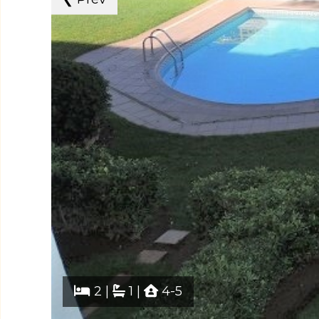
2 |
1 |
4-5