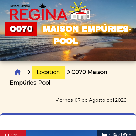
C070
MAISON EMPÚRIES-
POOL
Location
C070 Maison
Empúries-Pool
Viernes, 07 de Agosto del 2026
L'Escala
3 |
2 |
6