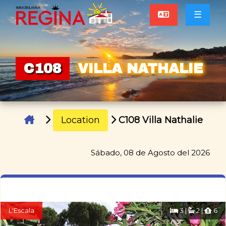
☰
C108
VILLA NATHALIE
Location
C108 Villa Nathalie
Sábado, 08 de Agosto del 2026
L'Escala
3 |
2 |
6