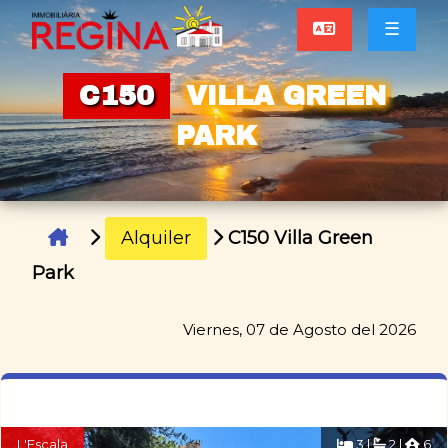
☰
C150
VILLA GREEN
PARK
Alquiler
C150 Villa Green
Park
Viernes, 07 de Agosto del 2026
L'Escala
3 |
2 |
6