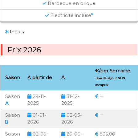
Barbecue en brique
Electricité incluse
Inclus.
Prix 2026
€/per Semaine
Saison
A pàrtir de
À
Taxe de séjour NON
comprís!
Saison
29-11-
31-12-
2025
2025
Saison
01-01-
02-05-
2026
2026
Saison
02-05-
20-06-
835,00