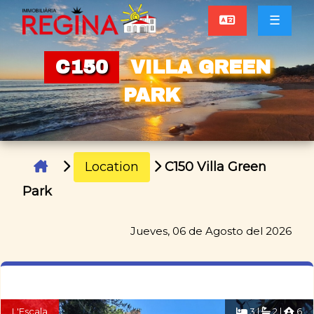
☰
C150
VILLA GREEN
PARK
Location
C150 Villa Green
Park
Jueves, 06 de Agosto del 2026
L'Escala
3 |
2 |
6