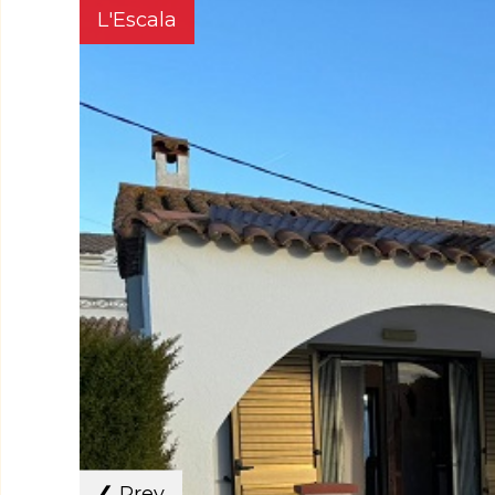
L'Escala
❮
Prev