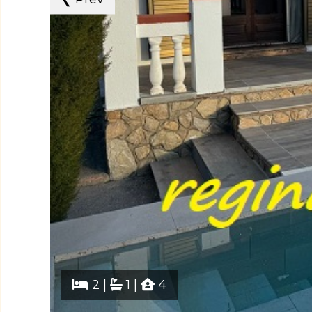
2 |
1 |
4