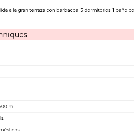
ida a la gran terraza con barbacoa, 3 dormitorios, 1 baño c
chniques
600 m
s.
mésticos.