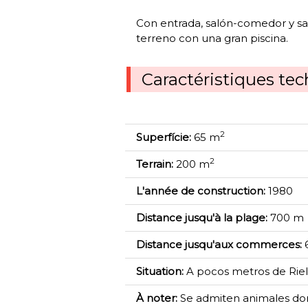
Con entrada, salón-comedor y sal
terreno con una gran piscina.
Caractéristiques te
2
Superfície:
65 m
2
Terrain:
200 m
L'année de construction:
1980
Distance jusqu'à la plage:
700 m
Distance jusqu'aux commerces:
Situation:
A pocos metros de Riell
À noter:
Se admiten animales do