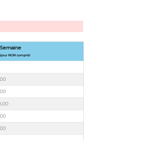
 Semaine
séjour NON comprís!
,00
,00
0,00
,00
,00