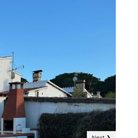
Next
❯