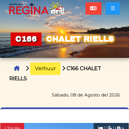
☰
C166
CHALET RIELLS
Verhuur
C166 CHALET
RIELLS
Sábado, 08 de Agosto del 2026
L'Escala
2 |
1 |
4