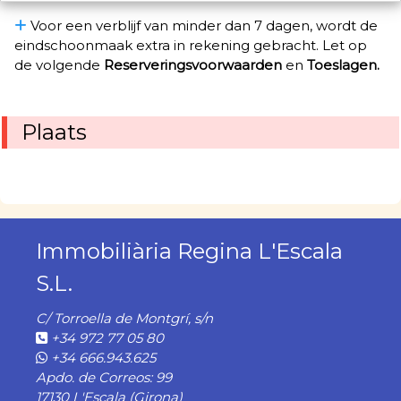
Voor een verblijf van minder dan 7 dagen, wordt de
eindschoonmaak extra in rekening gebracht. Let op
de volgende
Reserveringsvoorwaarden
en
Toeslagen.
Plaats
Immobiliària Regina L'Escala
S.L.
C/ Torroella de Montgrí, s/n
+34 972 77 05 80
+34 666.943.625
Apdo. de Correos: 99
17130 L'Escala (Girona)