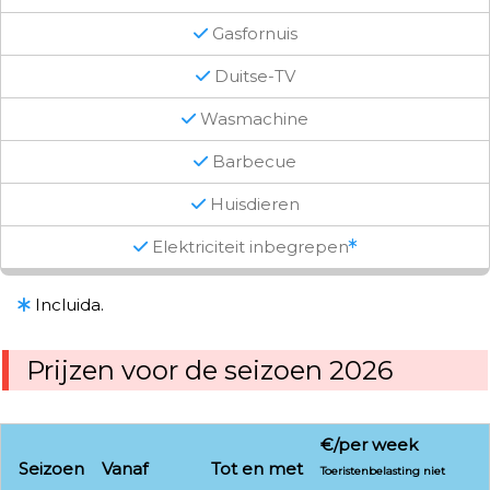
Gasfornuis
Duitse-TV
Wasmachine
Barbecue
Huisdieren
Elektriciteit inbegrepen
Incluida.
Prijzen voor de seizoen 2026
€/per week
Seizoen
Vanaf
Tot en met
Toeristenbelasting niet