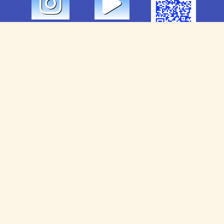
Nuestros Servicios
Alquiler
Ventas
Administración
Mantenimiento
Nuestros favoritos
Ocio / Experiencias
Alquiler de coches