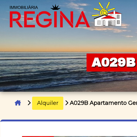
A029B
Alquiler
A029B Apartamento Ger