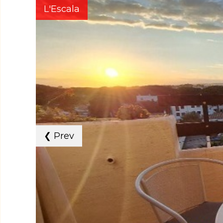
L'Escala
❮
Prev