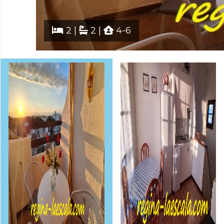
2 |
2 |
4-6