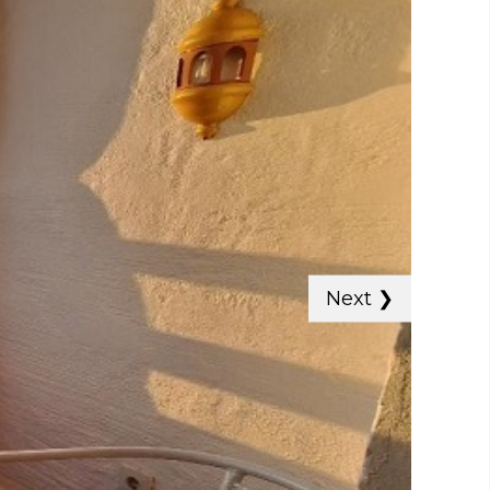
Next
❯