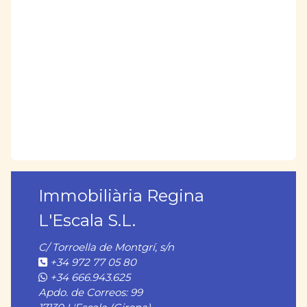
Immobiliària Regina
L'Escala S.L.
C/ Torroella de Montgrí, s/n
+34 972 77 05 80
+34 666.943.625
Apdo. de Correos: 99