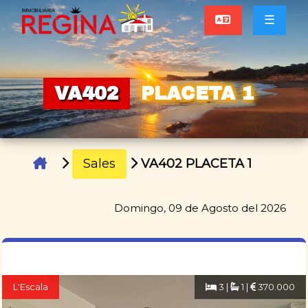
☰
VA402
PLACETA 1
Sales
VA402 PLACETA 1
Domingo, 09 de Agosto del 2026
L'Escala
3 |
1 |
370.000