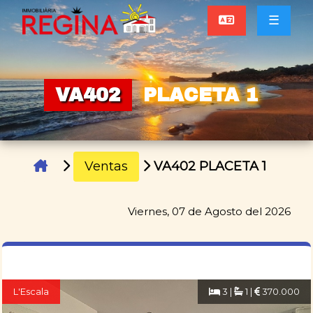
☰
VA402
PLACETA 1
Ventas
VA402 PLACETA 1
Viernes, 07 de Agosto del 2026
L'Escala
3 |
1 |
370.000