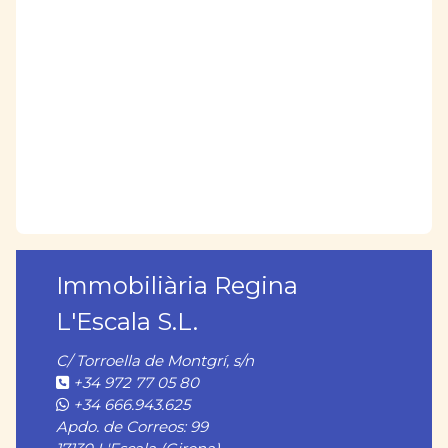
Immobiliària Regina
L'Escala S.L.
C/ Torroella de Montgrí, s/n
+34 972 77 05 80
+34 666.943.625
Apdo. de Correos: 99