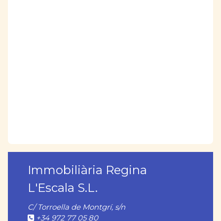
Immobiliària Regina
L'Escala S.L.
C/ Torroella de Montgrí, s/n
+34 972 77 05 80