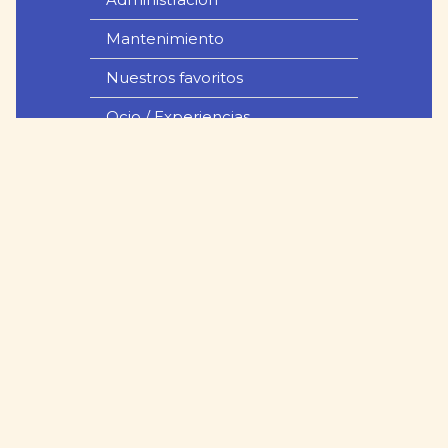
Mantenimiento
Nuestros favoritos
Ocio / Experiencias
Alquiler de coches
Contacto
+ Info
Quiénes Somos
Info L'Escala
Links de interés