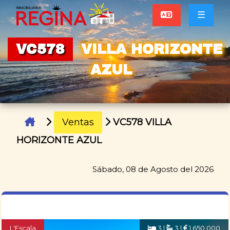
☰
VC578
VILLA HORIZONTE
AZUL
Ventas
VC578 VILLA
HORIZONTE AZUL
Sábado, 08 de Agosto del 2026
L'Escala
3 |
3 |
1.650.000