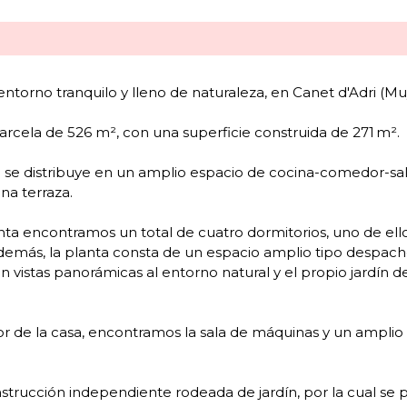
 entorno tranquilo y lleno de naturaleza, en Canet d'Adri (M
parcela de 526 m², con una superficie construida de 271 m².
al se distribuye en un amplio espacio de cocina-comedor-s
na terraza.
a encontramos un total de cuatro dormitorios, uno de ello
emás, la planta consta de un espacio amplio tipo despacho o
 vistas panorámicas al entorno natural y el propio jardín de
erior de la casa, encontramos la sala de máquinas y un amp
onstrucción independiente rodeada de jardín, por la cual se 