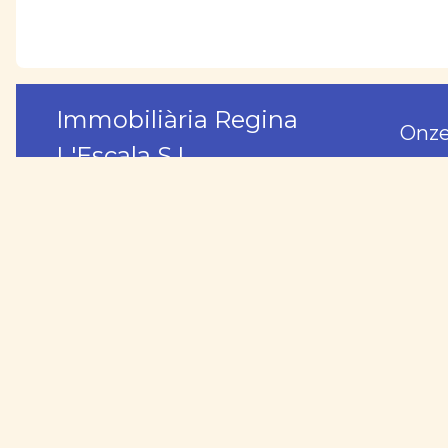
Immobiliària Regina
Onze
L'Escala S.L.
Ver
C/ Torroella de Montgrí, s/n
+34 972 77 05 80
Ver
+34 666.943.625
Apdo. de Correos: 99
Beh
17130 L'Escala (Girona)
Ond
Onz
Vrij
Aut