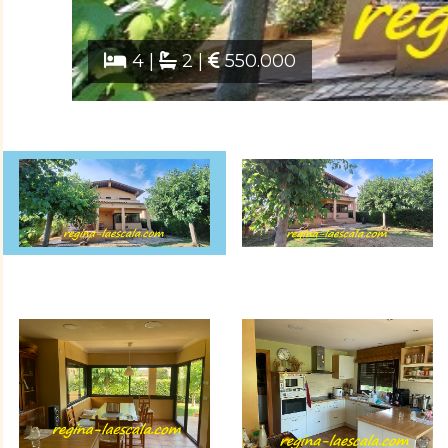
4 |
2 |
550.000