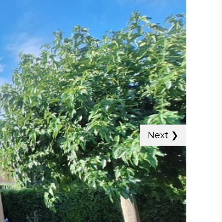
Next
❯