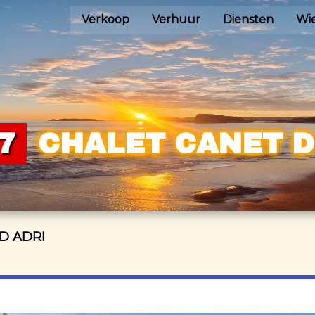
Verkoop
Verhuur
Diensten
Wie
7
CHALET CANET D
D ADRI