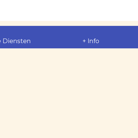
 Diensten
+ Info
huur
Wie ziijn wij
koop
Informatie over L'Esc
eer
Interessante links
erhoud
Boottochten
e favorieten
Cookiebeleid
etijdsactiviteiten
Gegevensprivacy
overhuur
Disclaimer