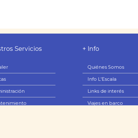
tros Servicios
+ Info
iler
Quiénes Somos
tas
Info L'Escala
inistración
Links de interés
tenimiento
Viajes en barco
tros favoritos
Política de Cookies
 / Experiencias
Privacidad de Datos