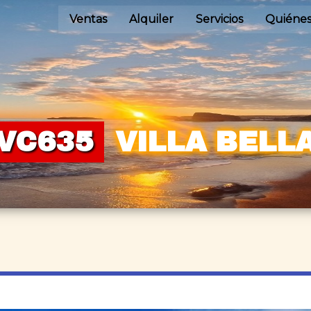
Ventas
Alquiler
Servicios
Quiéne
VC635
VILLA BELL