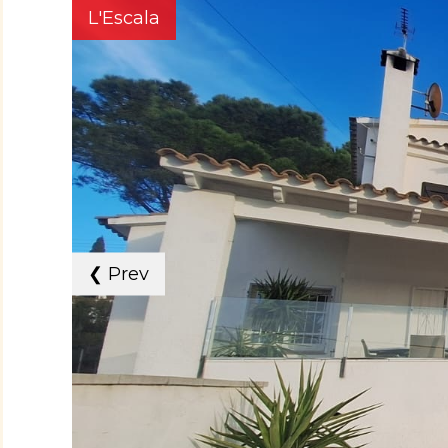
L'Escala
❮
Prev