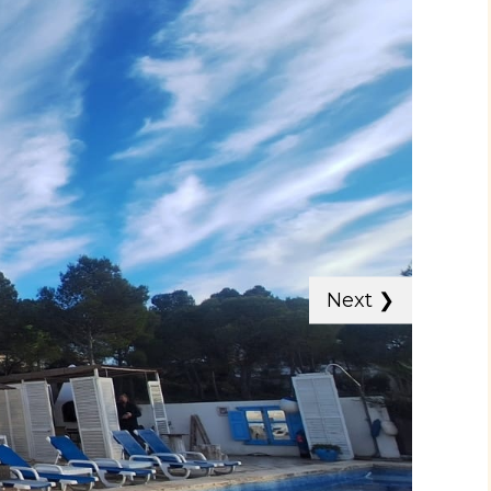
Next
❯