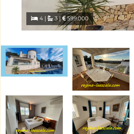
4 |
3 |
599.000