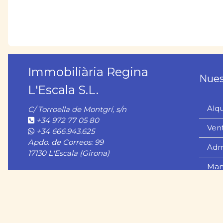
Immobiliària Regina
Nues
L'Escala S.L.
Alqu
C/ Torroella de Montgrí, s/n
+34 972 77 05 80
Ven
+34 666.943.625
Apdo. de Correos: 99
Adm
17130 L'Escala (Girona)
Man
Nues
Ocio