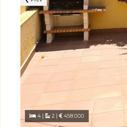
4 |
2 |
458.000