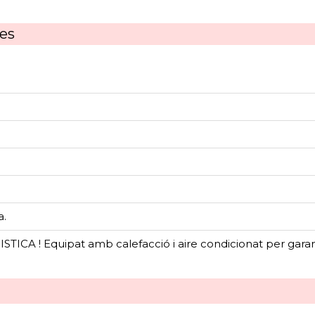
ues
a.
CA ! Equipat amb calefacció i aire condicionat per garanti