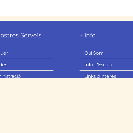
Nostres Serveis
+ Info
guer
Qui Som
des
Info L'Escala
nistració
Links d'interès
teniment
Viatges en vaixell
nostres preferits
Política de Cookies
/ Experiències
Privacitat de Dades
guer de cotxes
Avís Legal