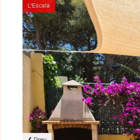
L'Escala
❮
Prev