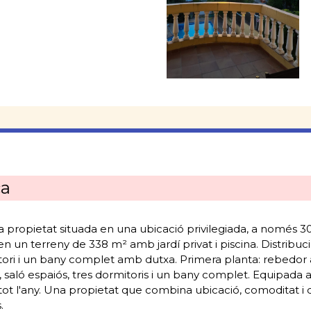
ca
ropietat situada en una ubicació privilegiada, a només 300
 un terreny de 338 m² amb jardí privat i piscina. Distribuci
tori i un bany complet amb dutxa. Primera planta: rebedor 
saló espaiós, tres dormitoris i un bany complet. Equipada a
tot l'any. Una propietat que combina ubicació, comoditat i qu
.