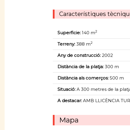
Característiques tècniq
2
Superficie:
140 m
2
Terreny:
388 m
Any de construcció:
2002
Distància de la platja:
300 m
Distància als comerços:
500 m
Situació:
A 300 metres de la platj
A destacar:
AMB LLICÈNCIA TURISTI
Mapa