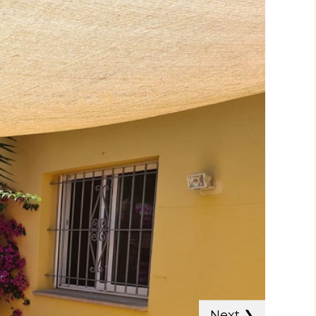
Next
❯