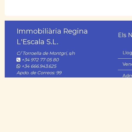
Immobiliària Regina
Els 
L'Escala S.L.
Llo
C/ Torroella de Montgrí, s/n
+34 972 77 05 80
Ven
+34 666.943.625
Apdo. de Correos: 99
Admi
17130 L'Escala (Girona)
Man
Els 
Oci 
Llo