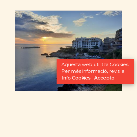
Aquesta web utilitza Cookies.
Per més informació, revisi a
Info Cookies
|
Accepto
Administració
Tot sobre serveis d'administració de la
seva finca en lloguer o en venda,
realitzem un seguiment de la seva
propietat, organitzem reparacions i