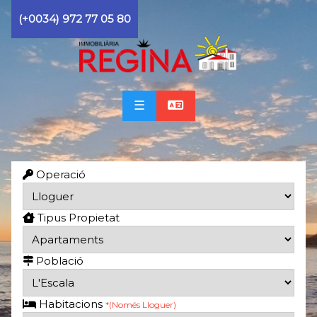
(+0034) 972 77 05 80
☰
Operació
Tipus Propietat
Població
Habitacions
*(Només Lloguer)