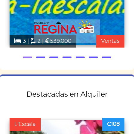
3 |
2 |
539.000
Ventas
Destacadas en Alquiler
L'Escala
C108