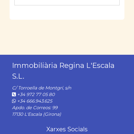
Immobiliària Regina L'Escala
S.L.
C/ Torroella de Montgrí, s/n
+34 972 77 05 80
+34 666.943.625
Apdo. de Correos: 99
17130 L'Escala (Girona)
Xarxes Socials