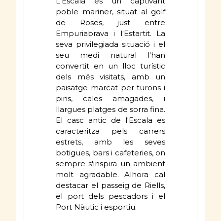
L'Escala és un captivant
poble mariner, situat al golf
de Roses, just entre
Empuriabrava i l'Estartit. La
seva privilegiada situació i el
seu medi natural l'han
convertit en un lloc turístic
dels més visitats, amb un
paisatge marcat per turons i
pins, cales amagades, i
llargues platges de sorra fina.
El casc antic de l'Escala es
caracteritza pels carrers
estrets, amb les seves
botigues, bars i cafeteries, on
sempre s'inspira un ambient
molt agradable. Alhora cal
destacar el passeig de Riells,
el port dels pescadors i el
Port Nàutic i esportiu.