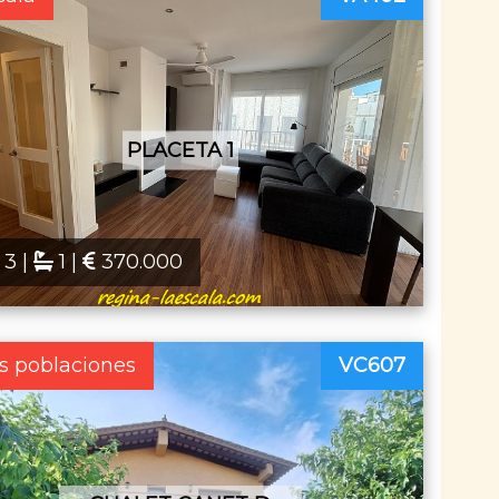
PLACETA 1
3 |
1 |
370.000
s poblaciones
VC607