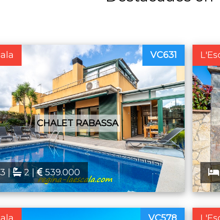
cala
VC631
L'Es
CHALET RABASSA
3 |
2 |
539.000
cala
VC578
L'Es