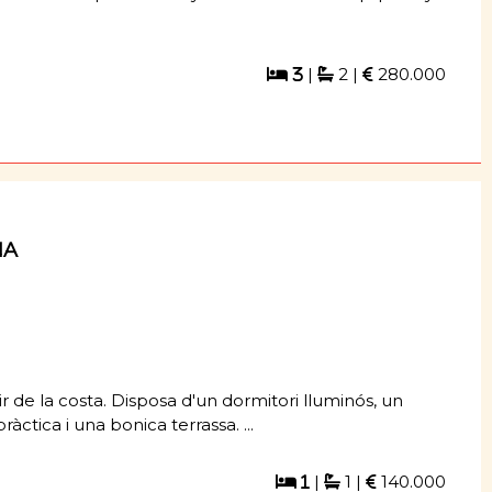
|
2 |
280.000
3
NA
ir de la costa. Disposa d'un dormitori lluminós, un
tica i una bonica terrassa. ...
|
1 |
140.000
1