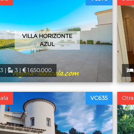
VILLA HORIZONTE
AZUL
3 |
3 |
1.650.000
cala
VC635
Otra