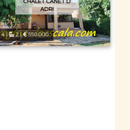
CHALET CANET D
ADRI
4 |
2 |
550.000