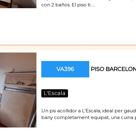
con 2 baños. El piso ti ...
VA396
PISO BARCELO
L'Escala
Un pis acollidor a L'Escala, ideal per gaud
bany completament equipat, una cuina pràc