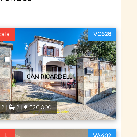
cala
VC628
CAN RICARDELL
2 |
2 |
320.000
cala
VA402