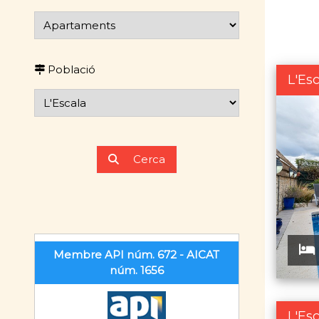
Població
L'Es
Cerca
Membre API núm. 672 - AICAT
núm. 1656
L'Es