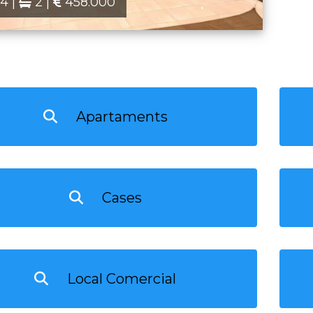
4 |
2 |
458.000