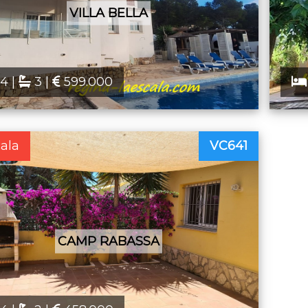
VILLA BELLA
4 |
3 |
599.000
cala
VC641
CAMP RABASSA