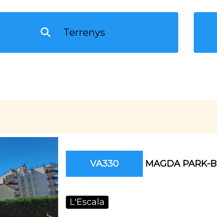
VA330
MAGDA PARK-B
L'Escala